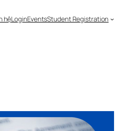
n hệ
Login
Events
Student Registration