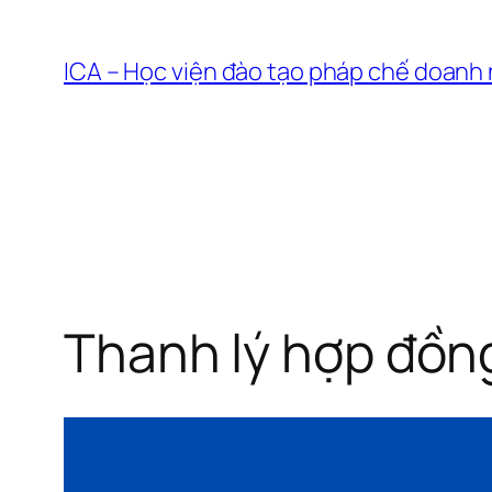
Chuyển
đến
ICA – Học viện đào tạo pháp chế doanh
phần
nội
dung
Thanh lý hợp đồng