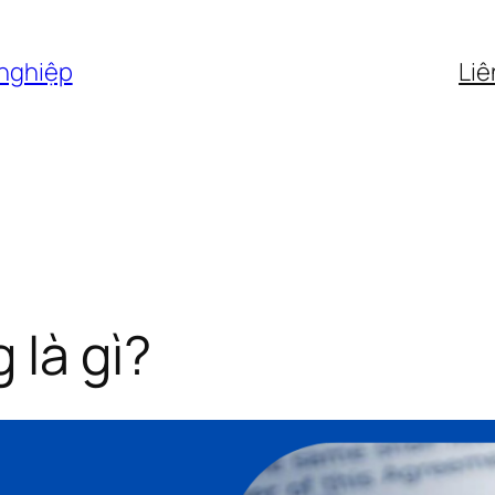
 nghiệp
Liê
 là gì?