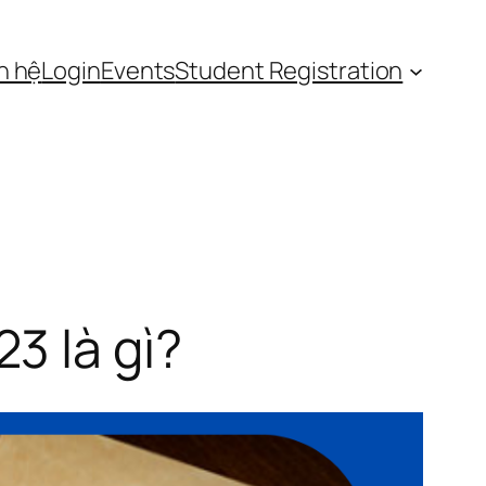
n hệ
Login
Events
Student Registration
3 là gì?