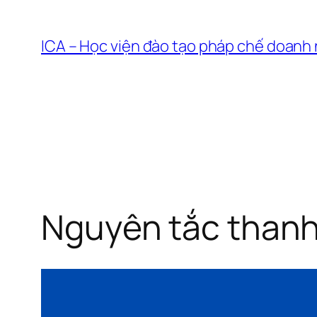
Chuyển
đến
ICA – Học viện đào tạo pháp chế doanh
phần
nội
dung
Nguyên tắc thanh 