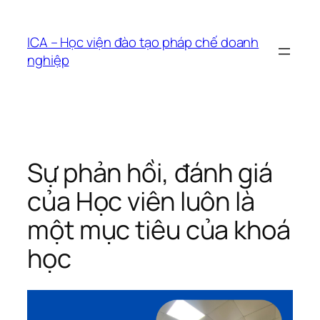
Chuyển
đến
ICA – Học viện đào tạo pháp chế doanh
phần
nghiệp
nội
dung
Sự phản hồi, đánh giá
của Học viên luôn là
một mục tiêu của khoá
học