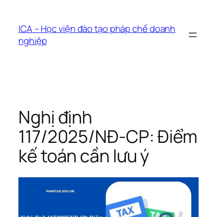
Chuyển
đến
ICA – Học viện đào tạo pháp chế doanh
phần
nghiệp
nội
dung
Nghị định
117/2025/NĐ-CP: Điểm
kế toán cần lưu ý