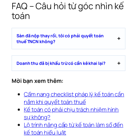
FAQ – Câu hỏi từ góc nhìn kế
toán
Sàn đã nộp thay rồi, tôi có phải quyết toán
thuế TNCN không?
Doanh thu đã bị khấu trừ có cần kê khai lại?
Mời bạn xem thêm:
Cẩm nang checklist pháp lý kế toán cần
nắm khi quyết toán thuế
Kế toán có phải chịu trách nhiệm hình
sự không?
Lộ trình nâng cấp từ kế toán làm sổ đến
kế toán hiểu luật