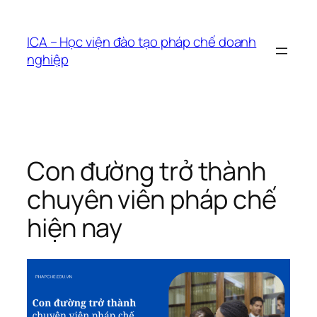
Chuyển
đến
ICA – Học viện đào tạo pháp chế doanh
phần
nghiệp
nội
dung
Con đường trở thành
chuyên viên pháp chế
hiện nay