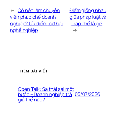
←
Có nên làm chuyên
Điểm giống nhau
viên pháp chế doanh
giữa pháp luật và
nghiệp? Ưu điểm, cơ hội
pháp chế là gì?
nghề nghiệp
→
THÊM BÀI VIẾT
Open Talk: Sa thải sai một
03/07/2026
bước – Doanh nghiệp trả
giá thế nào?