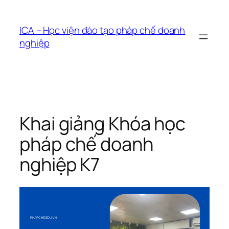
Chuyển
đến
ICA – Học viện đào tạo pháp chế doanh
phần
nghiệp
nội
dung
Khai giảng Khóa học
pháp chế doanh
nghiệp K7