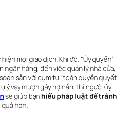
hiện mọi giao dịch. Khi đó, “Ủy quyền”
iền ngân hàng, đến việc quản lý nhà cửa,
u soạn sẵn với cụm từ “toàn quyền quyết
ự ý vay mượn gây nợ nần, thì người ủy
vn
sẽ giúp bạn
hiểu pháp luật để tránh
u quả hơn.