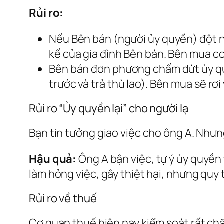
Rủi ro:
Nếu Bên bán (người ủy quyền) đột n
kế của gia đình Bên bán. Bên mua c
Bên bán đơn phương chấm dứt ủy qu
trước và trả thù lao). Bên mua sẽ rơ
Rủi ro “Ủy quyền lại” cho người lạ
Bạn tin tưởng giao việc cho ông A. Như
Hậu quả:
Ông A bận việc, tự ý ủy quyền
làm hỏng việc, gây thiệt hại, nhưng quy 
Rủi ro về thuế
Cơ quan thuế hiện nay kiểm soát rất ch