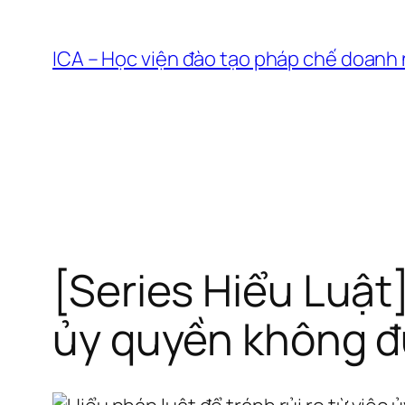
Chuyển
đến
ICA – Học viện đào tạo pháp chế doanh
phần
nội
dung
[Series Hiểu Luật]
ủy quyền không 