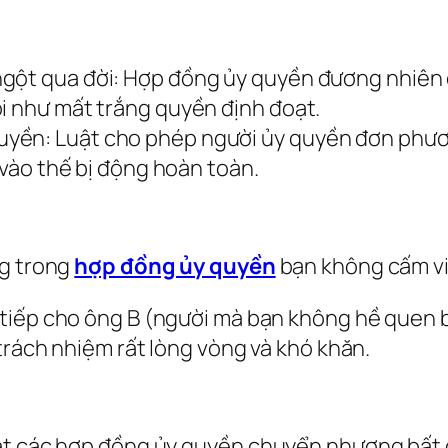
gột qua đời: Hợp đồng ủy quyền đương nhiên c
oi như mất trắng quyền định đoạt.
yền: Luật cho phép người ủy quyền đơn phươn
i vào thế bị động hoàn toàn.
ng trong
hợp đồng ủy quyền
bạn không cấm việ
 tiếp cho ông B (người mà bạn không hề quen b
trách nhiệm rất lòng vòng và khó khăn.
ặt các hợp đồng ủy quyền chuyển nhượng bất đ