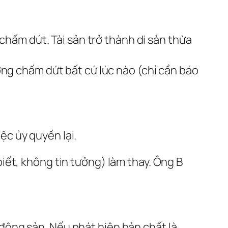
hấm dứt. Tài sản trở thành di sản thừa
g chấm dứt bất cứ lúc nào (chỉ cần báo
c ủy quyền lại.
iết, không tin tưởng) làm thay. Ông B
ộng sản. Nếu phát hiện bản chất là