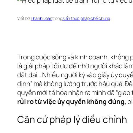
Viết bởi
Thanh Loan
trong
Kiến thức pháp chế chung
Trong cuộc sống và kinh doanh, không ph
là giải pháp tối ưu để nhờ người khác làm
đất đai… Nhiều người ký vào giấy ủy quy
định” mà không lường trước hậu quả. Đế
quyền mới tá hỏa nhận ra mình đã “giao t
rủi ro từ việc ủy quyền không đúng
, 
Căn cứ pháp lý điều chỉnh