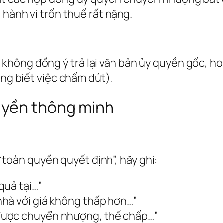
 hành vi trốn thuế rất nặng.
hông đồng ý trả lại văn bản ủy quyền gốc, hoặ
ông biết việc chấm dứt).
uyền thông minh
i “toàn quyền quyết định”, hãy ghi:
quả tại…”
hà với giá không thấp hơn…”
được chuyển nhượng, thế chấp…”