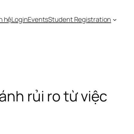
n hệ
Login
Events
Student Registration
ánh rủi ro từ việc