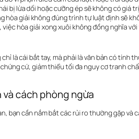
ái bị lừa dối hoặc cưỡng ép sẽ không có giá trị
g hòa giải không đúng trình tự luật định sẽ k
 việc hòa giải xong xuôi không đồng nghĩa với v
hỉ là cái bắt tay, mà phải là văn bản có tính th
chứng cứ, giảm thiểu tối đa nguy cơ tranh chấp
nh và cách phòng ngừa
àn, bạn cần nắm bắt các rủi ro thường gặp và 