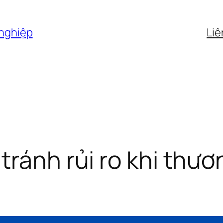
 nghiệp
Liê
tránh rủi ro khi thươ