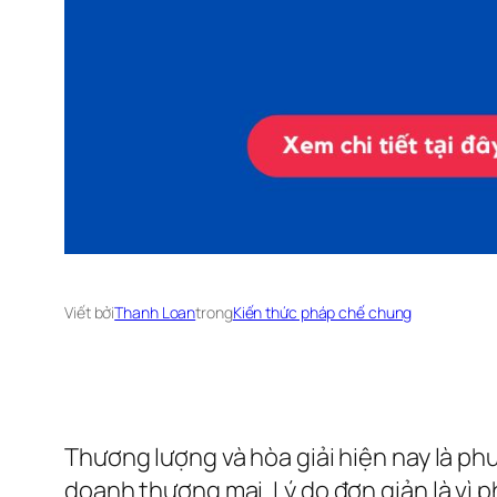
Viết bởi
Thanh Loan
trong
Kiến thức pháp chế chung
Thương lượng và hòa giải hiện nay là ph
doanh thương mại. Lý do đơn giản là vì p