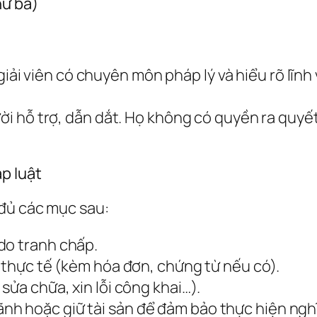
hứ ba)
iải viên có chuyên môn pháp lý và hiểu rõ lĩnh 
gười hỗ trợ, dẫn dắt. Họ không có quyền ra qu
p luật
đủ các mục sau:
do tranh chấp.
i thực tế (kèm hóa đơn, chứng từ nếu có).
 sửa chữa, xin lỗi công khai…).
ãnh hoặc giữ tài sản để đảm bảo thực hiện nghĩ