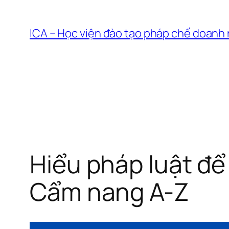
Chuyển
đến
ICA – Học viện đào tạo pháp chế doanh
phần
nội
dung
Hiểu pháp luật để 
Cẩm nang A-Z