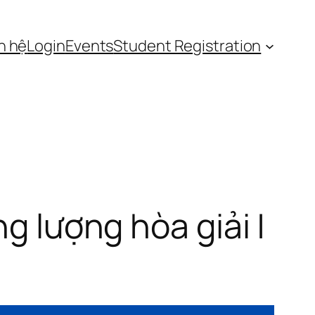
n hệ
Login
Events
Student Registration
ng lượng hòa giải |