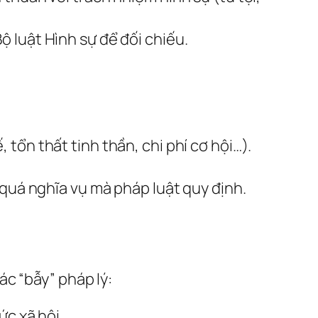
 luật Hình sự để đối chiếu.
ổn thất tinh thần, chi phí cơ hội…).
quá nghĩa vụ mà pháp luật quy định.
c “bẫy” pháp lý:
ức xã hội.