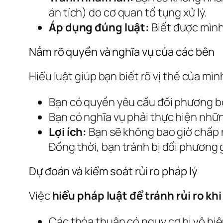
án tích) do cơ quan tố tụng xử lý.
Áp dụng đúng luật:
Biết được mình
Nắm rõ quyền và nghĩa vụ của các bên
Hiểu luật giúp bạn biết rõ vị thế của mìn
Bạn có quyền yêu cầu đối phương bồi
Bạn có nghĩa vụ phải thực hiện nhữn
Lợi ích:
Bạn sẽ không bao giờ chấp n
Đồng thời, bạn tránh bị đối phương 
Dự đoán và kiểm soát rủi ro pháp lý
Việc
hiểu pháp luật để tránh rủi ro kh
Các thỏa thuận có nguy cơ bị vô hiệ