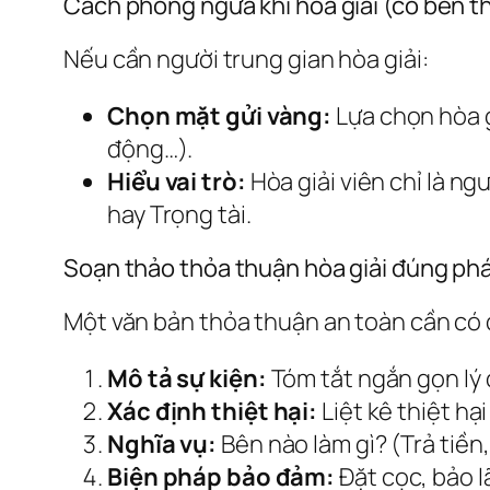
Cách phòng ngừa khi hòa giải (có bên t
Nếu cần người trung gian hòa giải:
Chọn mặt gửi vàng:
Lựa chọn hòa g
động…).
Hiểu vai trò:
Hòa giải viên chỉ là n
hay Trọng tài.
Soạn thảo thỏa thuận hòa giải đúng phá
Một văn bản thỏa thuận an toàn cần có 
Mô tả sự kiện:
Tóm tắt ngắn gọn lý 
Xác định thiệt hại:
Liệt kê thiệt hạ
Nghĩa vụ:
Bên nào làm gì? (Trả tiền,
Biện pháp bảo đảm:
Đặt cọc, bảo l