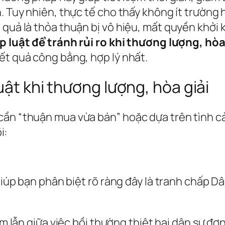
. Tuy nhiên, thực tế cho thấy không ít trường h
quả là thỏa thuận bị vô hiệu, mất quyền khởi k
 luật để tránh rủi ro khi thương lượng, hòa
ết quả công bằng, hợp lý nhất.
uật khi thương lượng, hòa giải
ần “thuận mua vừa bán” hoặc dựa trên tình cảm
i:
 giúp bạn phân biệt rõ ràng đây là tranh chấp 
lẫn giữa việc bồi thường thiệt hại dân sự đơn 