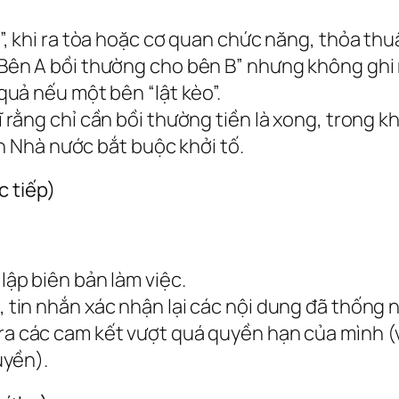
y”, khi ra tòa hoặc cơ quan chức năng, thỏa th
“Bên A bồi thường cho bên B” nhưng không ghi r
uả nếu một bên “lật kèo”.
 rằng chỉ cần bồi thường tiền là xong, trong khi
ện Nhà nước bắt buộc khởi tố.
c tiếp)
lập biên bản làm việc.
 tin nhắn xác nhận lại các nội dung đã thống
a các cam kết vượt quá quyền hạn của mình (ví
uyền).