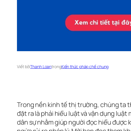
Viết bởi
Thanh Loan
trong
Kiến thức pháp chế chung
Trong nền kinh tế thị trường, chúng ta 
đặt ra là phải hiểu luật và vận dụng lu
dân sự nhằm giúp người đọc hiểu được k
ngừa rủi ro pháp lý. Mời bạn đọc tham kh