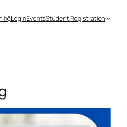
n hệ
Login
Events
Student Registration
ng