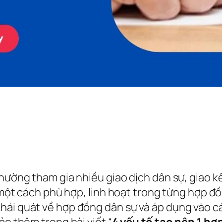
thường tham gia nhiều giao dịch dân sự, giao 
ật một cách phù hợp, linh hoạt trong từng hợp 
hái quát về hợp đồng dân sự và áp dụng vào c
ảo thêm trong bài viết “
4 yếu tố tạo nên 1 h