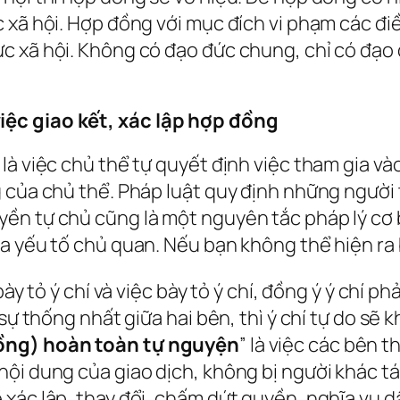
 xã hội. Hợp đồng với mục đích vi phạm các điề
 xã hội. Không có đạo đức chung, chỉ có đạo đứ
iệc giao kết, xác lập hợp đồng
 là việc chủ thể tự quyết định việc tham gia 
 của chủ thể. Pháp luật quy định những người t
n tự chủ cũng là một nguyên tắc pháp lý cơ b
a yếu tố chủ quan. Nếu bạn không thể hiện ra 
bày tỏ ý chí và việc bày tỏ ý chí, đồng ý ý chí 
 sự thống nhất giữa hai bên, thì ý chí tự do sẽ 
đồng) hoàn toàn tự nguyện
” là việc các bên t
ội dung của giao dịch, không bị người khác tá
xác lập, thay đổi, chấm dứt quyền, nghĩa vụ d