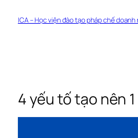
Chuyển
đến
ICA – Học viện đào tạo pháp chế doanh
phần
nội
dung
4 yếu tố tạo nên 