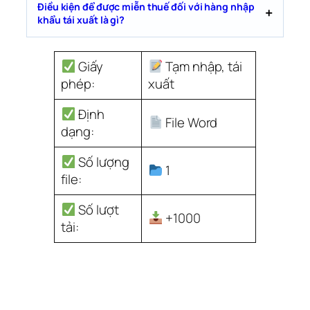
Điều kiện để được miễn thuế đối với hàng nhập
khẩu tái xuất là gì?
Giấy
Tạm nhập, tái
phép:
xuất
Định
File Word
dạng:
Số lượng
1
file:
Số lượt
+1000
tải: