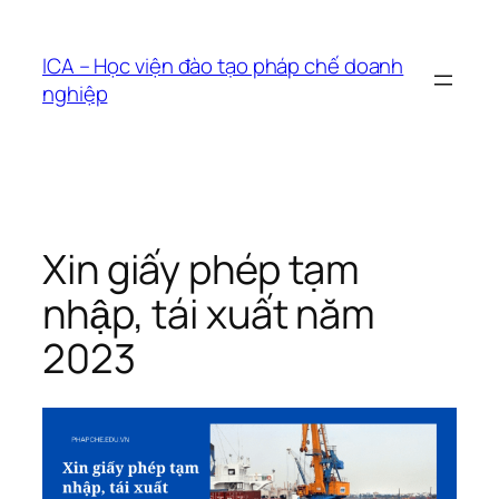
Chuyển
đến
ICA – Học viện đào tạo pháp chế doanh
phần
nghiệp
nội
dung
Xin giấy phép tạm
nhập, tái xuất năm
2023