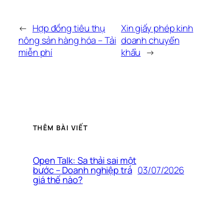
←
Hợp đồng tiêu thụ
Xin giấy phép kinh
nông sản hàng hóa – Tải
doanh chuyển
miễn phí
khẩu
→
THÊM BÀI VIẾT
Open Talk: Sa thải sai một
03/07/2026
bước – Doanh nghiệp trả
giá thế nào?