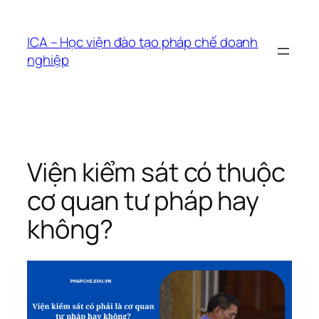
Chuyển
đến
ICA – Học viện đào tạo pháp chế doanh
phần
nghiệp
nội
dung
Viện kiểm sát có thuộc
cơ quan tư pháp hay
không?