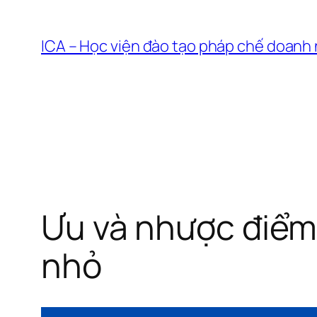
Chuyển
đến
ICA – Học viện đào tạo pháp chế doanh
phần
nội
dung
Ưu và nhược điểm
nhỏ