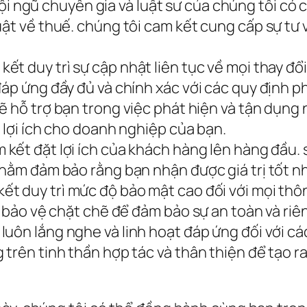
ội ngũ chuyên gia và luật sư của chúng tôi có
uật về thuế. chúng tôi cam kết cung cấp sự tư 
kết duy trì sự cập nhật liên tục về mọi thay đổ
đáp ứng đầy đủ và chính xác với các quy định p
ẽ hỗ trợ bạn trong việc phát hiện và tận dụng 
a lợi ích cho doanh nghiệp của bạn.
 kết đặt lợi ích của khách hàng lên hàng đầu. 
hằm đảm bảo rằng bạn nhận được giá trị tốt nhấ
ết duy trì mức độ bảo mật cao đối với mọi thô
c bảo vệ chặt chẽ để đảm bảo sự an toàn và riên
luôn lắng nghe và linh hoạt đáp ứng đối với c
 trên tinh thần hợp tác và thân thiện để tạo r