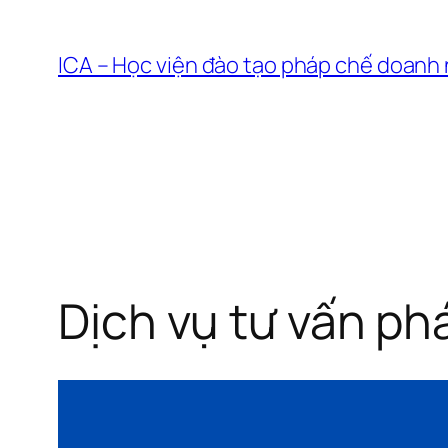
Chuyển
đến
ICA – Học viện đào tạo pháp chế doanh
phần
nội
dung
Dịch vụ tư vấn ph