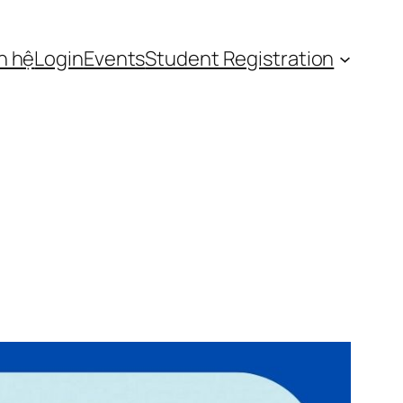
n hệ
Login
Events
Student Registration