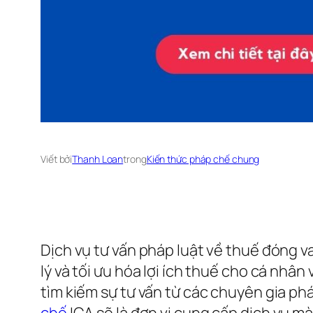
Viết bởi
Thanh Loan
trong
Kiến thức pháp chế chung
Dịch vụ tư vấn pháp luật về thuế đóng va
lý và tối ưu hóa lợi ích thuế cho cá nhâ
tìm kiếm sự tư vấn từ các chuyên gia phá
chế
ICA sẽ là đơn vị cung cấp dịch vụ m