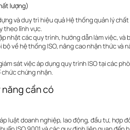
hất lượng)
ựng và duy trì hiệu quả Hệ thống quản lý chất
y theo lĩnh vực.
p nhật các quy trình, hướng dẫn làm việc, và 
i bộ về hệ thống ISO, nâng cao nhận thức và n
 giám sát việc áp dụng quy trình ISO tại các ph
tổ chức chứng nhận.
 năng cần có
áp luật doanh nghiệp, lao động, đầu tư, hợp đ
huẩn ISO 9001 và các quy định liên quan đến h