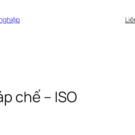
 nghiệp
Liê
p chế – ISO