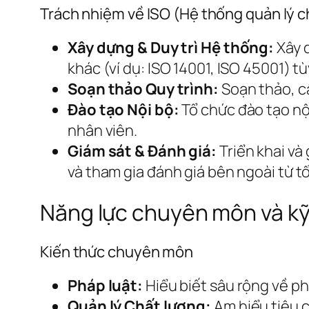
Trách nhiệm về ISO (Hệ thống quản lý c
Xây dựng & Duy trì Hệ thống:
Xây d
khác (ví dụ: ISO 14001, ISO 45001) tù
Soạn thảo Quy trình:
Soạn thảo, cậ
Đào tạo Nội bộ:
Tổ chức đào tạo nộ
nhân viên.
Giám sát & Đánh giá:
Triển khai và
và tham gia đánh giá bên ngoài từ 
Năng lực chuyên môn và kỹ
Kiến thức chuyên môn
Pháp luật:
Hiểu biết sâu rộng về ph
Quản lý Chất lượng:
Am hiểu tiêu c