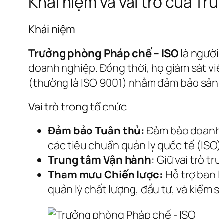
Khái niệm và vai trò của T
Khái niệm
Trưởng phòng Pháp chế – ISO
là người
doanh nghiệp. Đồng thời, họ giám sát việ
(thường là ISO 9001) nhằm đảm bảo sản p
Vai trò trong tổ chức
Đảm bảo Tuân thủ:
Đảm bảo doanh 
các tiêu chuẩn quản lý quốc tế (ISO)
Trung tâm Vận hành:
Giữ vai trò t
Tham mưu Chiến lược:
Hỗ trợ ban 
quản lý chất lượng, đầu tư, và kiểm so