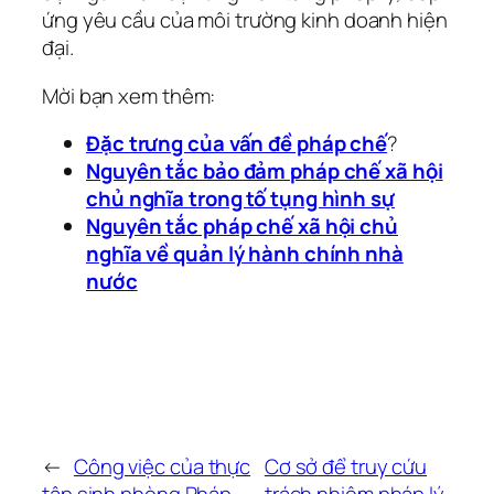
ứng yêu cầu của môi trường kinh doanh hiện
đại.
Mời bạn xem thêm:
Đặc trưng của vấn đề pháp chế
?
Nguyên tắc bảo đảm pháp chế xã hội
chủ nghĩa trong tố tụng hình sự
Nguyên tắc pháp chế xã hội chủ
nghĩa về quản lý hành chính nhà
nước
←
Công việc của thực
Cơ sở để truy cứu
tập sinh phòng Pháp
trách nhiệm pháp lý