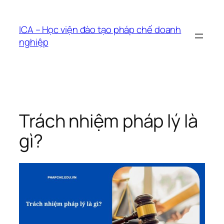
Chuyển
đến
ICA – Học viện đào tạo pháp chế doanh
phần
nghiệp
nội
dung
Trách nhiệm pháp lý là
gì?