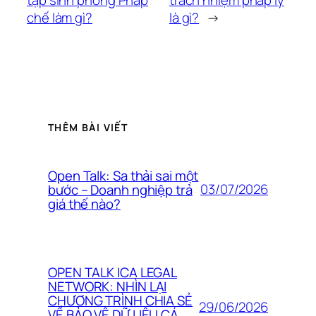
chế làm gì?
là gì?
→
THÊM BÀI VIẾT
Open Talk: Sa thải sai một
03/07/2026
bước – Doanh nghiệp trả
giá thế nào?
OPEN TALK ICA LEGAL
NETWORK: NHÌN LẠI
CHƯƠNG TRÌNH CHIA SẺ
29/06/2026
VỀ BẢO VỆ DỮ LIỆU CÁ