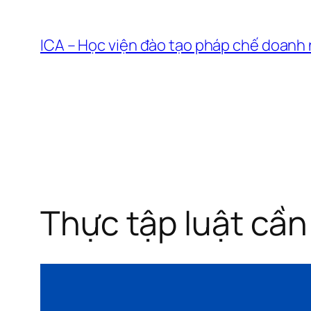
Chuyển
đến
ICA – Học viện đào tạo pháp chế doanh
phần
nội
dung
Thực tập luật cần