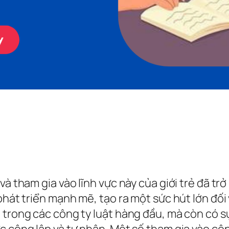
và tham gia vào lĩnh vực này của giới trẻ đã tr
 phát triển mạnh mẽ, tạo ra một sức hút lớn đố
 trong các công ty luật hàng đầu, mà còn có s
c công lập và tư nhân. Một số tham gia vào côn