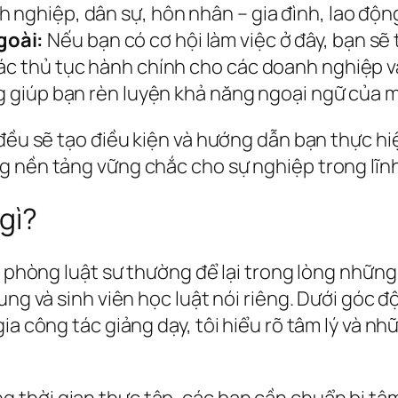
 nghiệp, dân sự, hôn nhân – gia đình, lao động
goài:
Nếu bạn có cơ hội làm việc ở đây, bạn sẽ 
các thủ tục hành chính cho các doanh nghiệp
ng giúp bạn rèn luyện khả năng ngoại ngữ của m
đều sẽ tạo điều kiện và hướng dẫn bạn thực hiệ
g nền tảng vững chắc cho sự nghiệp trong lĩnh
gì?
ăn phòng luật sư thường để lại trong lòng nhữ
ung và sinh viên học luật nói riêng. Dưới góc đ
ia công tác giảng dạy, tôi hiểu rõ tâm lý và n
 thời gian thực tập, các bạn cần chuẩn bị tâm 