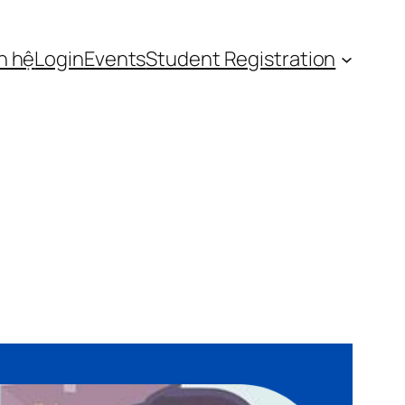
n hệ
Login
Events
Student Registration