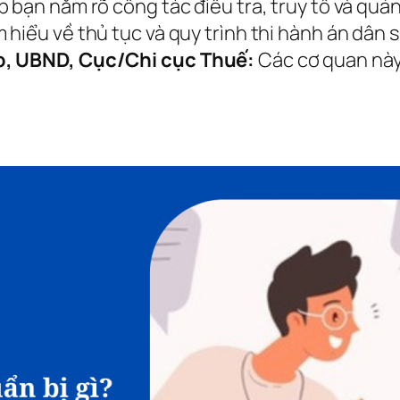
p bạn nắm rõ công tác điều tra, truy tố và quản
 hiểu về thủ tục và quy trình thi hành án dân s
áp, UBND, Cục/Chi cục Thuế:
Các cơ quan này 