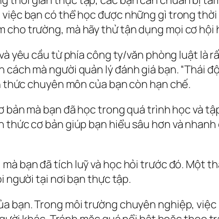
 việc bạn có thể học được những gì trong thời
cho trường, mà hãy thử tận dụng mọi cơ hội họ
h và yêu cầu từ phía công ty/văn phòng luật là 
cách mà người quản lý đánh giá bạn. “Thái độ l
iến thức chuyên môn của bạn còn hạn chế.
cơ bản mà bạn đã học trong quá trình học và tậ
n thức cơ bản giúp bạn hiểu sâu hơn và nhanh
mà bạn đã tích luỹ và học hỏi trước đó. Một thá
i người tại nơi bạn thực tập.
 của bạn. Trong môi trường chuyên nghiệp, việ
người khác. Tránh mặc quá nổi bật hoặc theo trà