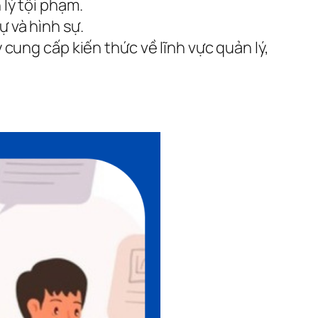
 lý tội phạm.
ự và hình sự.
cung cấp kiến thức về lĩnh vực quản lý,