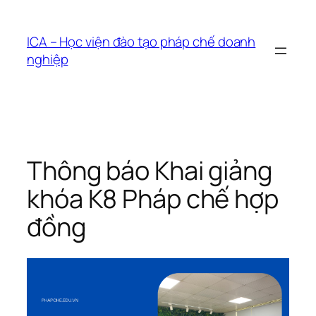
Chuyển
đến
ICA – Học viện đào tạo pháp chế doanh
phần
nghiệp
nội
dung
Thông báo Khai giảng
khóa K8 Pháp chế hợp
đồng