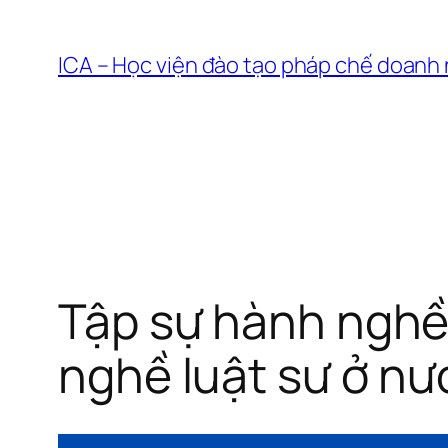
Chuyển
đến
ICA – Học viện đào tạo pháp chế doanh
phần
nội
dung
Tập sự hành nghề
nghề luật sư ở n