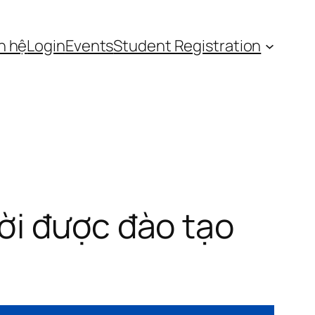
n hệ
Login
Events
Student Registration
ời được đào tạo