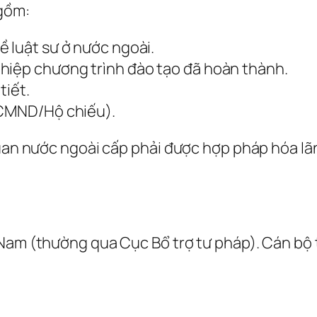
 gồm:
 luật sư ở nước ngoài.
hiệp chương trình đào tạo đã hoàn thành.
tiết.
(CMND/Hộ chiếu).
quan nước ngoài cấp phải được hợp pháp hóa lãn
Nam (thường qua Cục Bổ trợ tư pháp). Cán bộ t