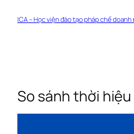
Chuyển
đến
ICA – Học viện đào tạo pháp chế doanh
phần
nội
dung
So sánh thời hiệu