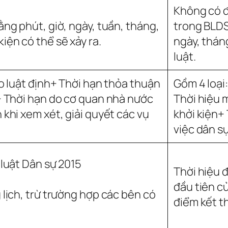
Không có đ
ng phút, giờ, ngày, tuần, tháng,
trong BLDS
ện có thể sẽ xảy ra.
ngày, thán
luật.
o luật định+ Thời hạn thỏa thuận
Gồm 4 loại
+ Thời hạn do cơ quan nhà nước
Thời hiệu 
khi xem xét, giải quyết các vụ
khởi kiện+ 
việc dân sự
 luật Dân sự 2015
Thời hiệu 
đầu tiên củ
lịch, trừ trường hợp các bên có
điểm kết t