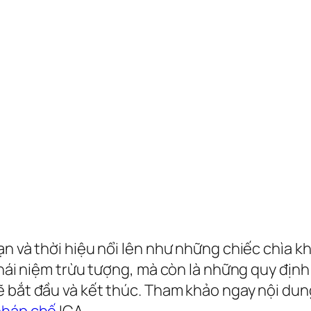
hạn và thời hiệu nổi lên như những chiếc chìa
 khái niệm trừu tượng, mà còn là những quy địn
ẽ bắt đầu và kết thúc. Tham khảo ngay nội du
pháp chế
ICA