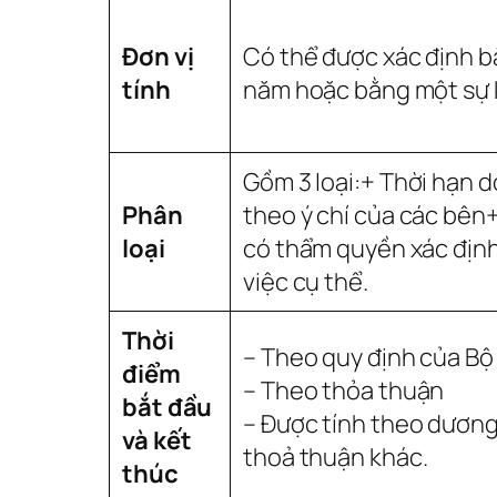
Đơn vị
Có thể được xác định bằ
tính
năm hoặc bằng một sự ki
Gồm 3 loại:+ Thời hạn d
Phân
theo ý chí của các bên
loại
có thẩm quyền xác định 
việc cụ thể.
Thời
– Theo quy định của Bộ
điểm
– Theo thỏa thuận
bắt đầu
– Được tính theo dương 
và kết
thoả thuận khác.
thúc