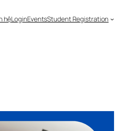
n hệ
Login
Events
Student Registration