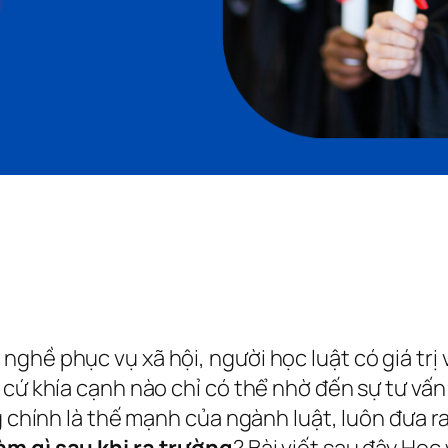
ề phục vụ xã hội, người học luật có giá trị vì 
 cứ khía cạnh nào chỉ có thể nhờ đến sự tư vấn
g chính là thế mạnh của ngành luật, luôn đưa r
àm gì sau khi ra trường
? Bài viết sau đây Học