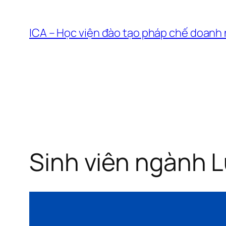
Chuyển
đến
ICA – Học viện đào tạo pháp chế doanh
phần
nội
dung
Sinh viên ngành Lu