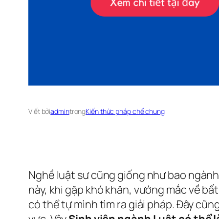
Viết bởi
admin
trong
Kiến thức pháp chế chung
Nghề luật sư cũng giống như bao ngành ngh
này, khi gặp khó khăn, vướng mắc về bất
có thể tự mình tìm ra giải pháp. Đây cũn
vực. Vậy
Sinh viên ngành Luật có thể l