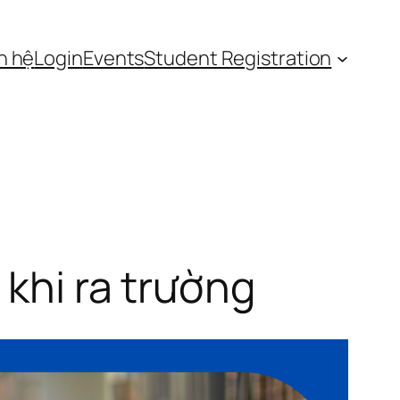
n hệ
Login
Events
Student Registration
 khi ra trường