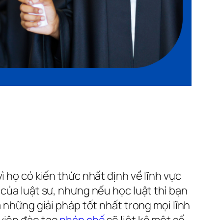
họ có kiến ​​thức nhất định về lĩnh vực
 của luật sư, nhưng nếu học luật thì bạn
a những giải pháp tốt nhất trong mọi lĩnh
 viện đào tạo
pháp chế
sẽ liệt kê một số