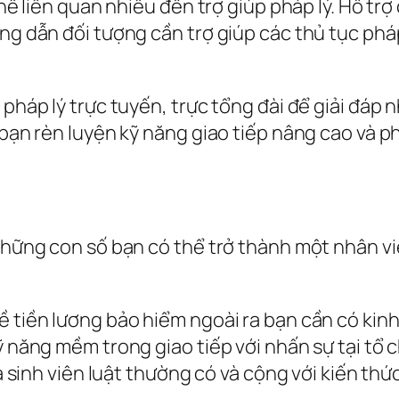
ghề liên quan nhiều đến trợ giúp pháp lý. Hỗ trợ
ớng dẫn đối tượng cần trợ giúp các thủ tục phá
ý pháp lý trực tuyến, trực tổng đài để giải đá
 bạn rèn luyện kỹ năng giao tiếp nâng cao và p
i những con số bạn có thể trở thành một nhân 
ề tiền lương bảo hiểm ngoài ra bạn cần có kin
kỹ năng mềm trong giao tiếp với nhấn sự tại tổ
mà sinh viên luật thường có và cộng với kiến th