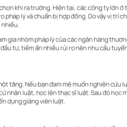
ựa chọn khi ra trường. Hiện tại, các công ty lớn
o pháp lý và chuẩn bị hợp đồng. Do vậy vị trí c
 nhiều.
ham gia nhóm pháp lý của các ngân hàng thươn
đầu tư, tiềm ẩn nhiều rủi ro nên nhu cầu tuy
một tăng. Nếu bạn đam mê muốn nghiên cứu luật
 cử nhân luật, học lên thạc sĩ luật. Sau đó họ
n dụng giảng viên luật.