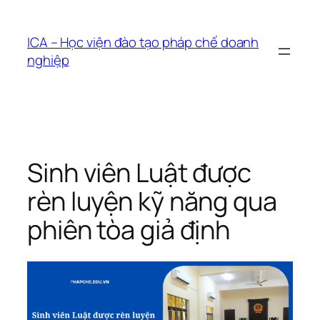
Chuyển
đến
ICA – Học viện đào tạo pháp chế doanh
phần
nghiệp
nội
dung
Sinh viên Luật được
rèn luyện kỹ năng qua
phiên tòa giả định