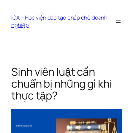
Chuyển
đến
ICA – Học viện đào tạo pháp chế doanh
phần
nghiệp
nội
dung
Sinh viên luật cần
chuẩn bị những gì khi
thực tập?