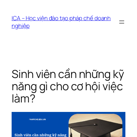
Chuyển
đến
ICA – Học viện đào tạo pháp chế doanh
phần
nghiệp
nội
dung
Sinh viên cần những kỹ
năng gì cho cơ hội việc
làm?