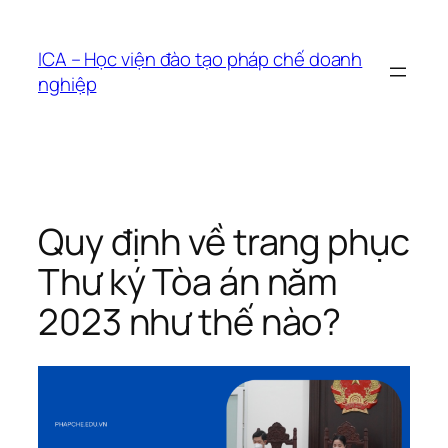
Chuyển
đến
ICA – Học viện đào tạo pháp chế doanh
phần
nghiệp
nội
dung
Quy định về trang phục
Thư ký Tòa án năm
2023 như thế nào?