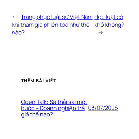
←
Trang phục luật sư Việt Nam
Học luật có
khi tham gia phiên tòa như thế
khó không?
nào?
→
THÊM BÀI VIẾT
Open Talk: Sa thải sai một
03/07/2026
bước – Doanh nghiệp trả
giá thế nào?