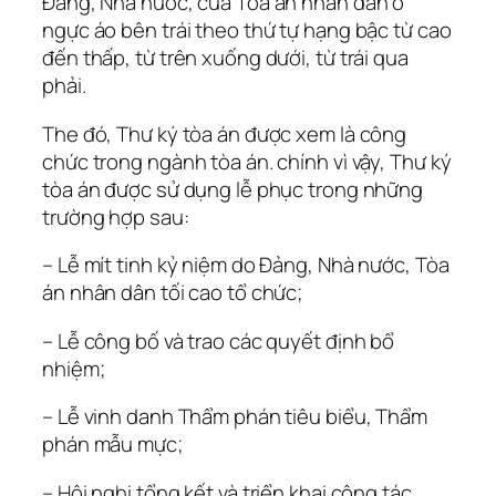
Đảng, Nhà nước, của Tòa án nhân dân ở
ngực áo bên trái theo thứ tự hạng bậc từ cao
đến thấp, từ trên xuống dưới, từ trái qua
phải.
The đó, Thư ký tòa án được xem là công
chức trong ngành tòa án. chính vì vậy, Thư ký
tòa án được sử dụng lễ phục trong những
trường hợp sau:
– Lễ mít tinh kỷ niệm do Đảng, Nhà nước, Tòa
án nhân dân tối cao tổ chức;
– Lễ công bố và trao các quyết định bổ
nhiệm;
– Lễ vinh danh Thẩm phán tiêu biểu, Thẩm
phán mẫu mực;
– Hội nghị tổng kết và triển khai công tác