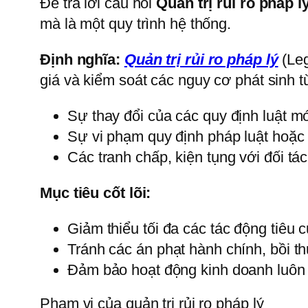
Để trả lời câu hỏi
Quản trị rủi ro pháp l
mà là một quy trình hệ thống.
Định nghĩa:
Quản trị rủi ro pháp lý
(Leg
giá và kiểm soát các nguy cơ phát sinh t
Sự thay đổi của các quy định luật mớ
Sự vi phạm quy định pháp luật hoặc 
Các tranh chấp, kiện tụng với đối t
Mục tiêu cốt lõi:
Giảm thiểu tối đa các tác động tiêu c
Tránh các án phạt hành chính, bồi th
Đảm bảo hoạt động kinh doanh luôn t
Phạm vi của quản trị rủi ro pháp lý