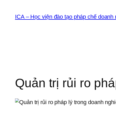
Chuyển
đến
ICA – Học viện đào tạo pháp chế doanh 
phần
nội
dung
Quản trị rủi ro ph