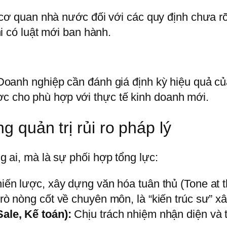
cơ quan nhà nước đối với các quy định chưa rõ
i có luật mới ban hành.
n. Doanh nghiệp cần đánh giá định kỳ hiệu quả 
ợc cho phù hợp với thực tế kinh doanh mới.
g quản trị rủi ro pháp lý
ng ai, mà là sự phối hợp tổng lực:
n lược, xây dựng văn hóa tuân thủ (Tone at th
rò nòng cốt về chuyên môn, là “kiến trúc sư” x
le, Kế toán):
Chịu trách nhiệm nhận diện và 