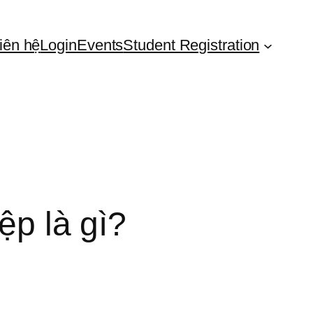
iên hệ
Login
Events
Student Registration
ệp là gì?