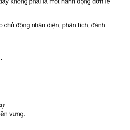
 đây không phải là một hành động đơn lẻ
p chủ động nhận diện, phân tích, đánh
.
sự.
bền vững.