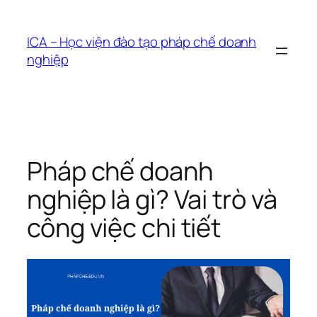
Chuyển
đến
ICA – Học viện đào tạo pháp chế doanh
phần
nghiệp
nội
dung
Pháp chế doanh
nghiệp là gì? Vai trò và
công việc chi tiết