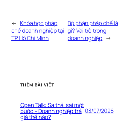
←
Khóa học pháp
Bộ phận pháp chế là
chế doanh nghiệp tại
gì? Vai trò trong
TP Hồ Chí Minh
doanh nghiệp
→
THÊM BÀI VIẾT
Open Talk: Sa thải sai một
03/07/2026
bước – Doanh nghiệp trả
giá thế nào?