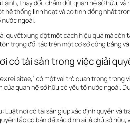
át sinh, thay đổi, chấm dứt quan hệ sở hữu, và 
t hệ thống linh hoạt và có tính đồng nhất tro
ố nước ngoài.
ải quyết xung đột một cách hiệu quả mà còn tạ
 tôn trọng đối tác trên một cơ sở công bằng và
ơi có tài sản trong việc giải qu
“lex rei sitae,” có một vai trò quan trọng trong 
h của quan hệ sở hữu có yếu tố nước ngoài. Dướ
: Luật nơi có tài sản giúp xác định quyền và 
guyên tắc cơ bản để xác định ai là chủ sở hữu, 