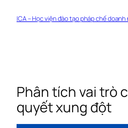
Chuyển
đến
ICA – Học viện đào tạo pháp chế doanh
phần
nội
dung
Phân tích vai trò 
quyết xung đột