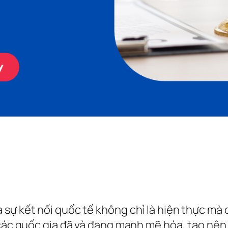
sự kết nối quốc tế không chỉ là hiện thực mà 
a các quốc gia đã và đang mạnh mẽ hóa, tạo nê