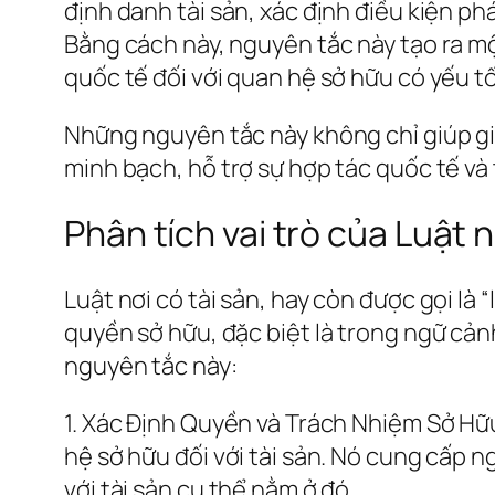
định danh tài sản, xác định điều kiện ph
Bằng cách này, nguyên tắc này tạo ra mộ
quốc tế đối với quan hệ sở hữu có yếu t
Những nguyên tắc này không chỉ giúp gi
minh bạch, hỗ trợ sự hợp tác quốc tế và
Phân tích vai trò của Luật n
Luật nơi có tài sản, hay còn được gọi là 
quyền sở hữu, đặc biệt là trong ngữ cản
nguyên tắc này:
1. Xác Định Quyền và Trách Nhiệm Sở Hữu
hệ sở hữu đối với tài sản. Nó cung cấp n
với tài sản cụ thể nằm ở đó.