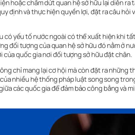
hiện hoặc chấm dứt quan hệ sở hữu lại diễn ra t
y định và thực hiện quyền lợi, đặt ra câu hỏi 
 có yếu tố nước ngoài có thể xuất hiện khi tấ
g đối tượng của quan hệ sở hữu đó nằm ở nước
ợi của quốc gia nơi đối tượng sở hữu đặt chân.
ông chỉ mang lại cơ hội mà còn đặt ra những t
ện của nhiều hệ thống pháp luật song song tro
giữa các quốc gia để đảm bảo công bằng và mi