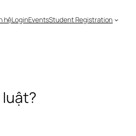
n hệ
Login
Events
Student Registration
 luật?