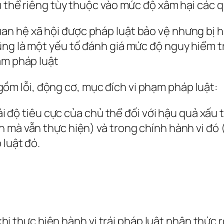
ủ thể riêng tùy thuộc vào mức độ xâm hại các 
uan hệ xã hội được pháp luật bảo vệ nhưng bị hàn
ng là một yếu tố đánh giá mức độ nguy hiểm tr
ạm pháp luật
ồm lỗi, động cơ, mục đích vi phạm pháp luật:
hái độ tiêu cực của chủ thể đối với hậu quả xấu
mà vẫn thực hiện) và trong chính hành vi đó (h
 luật đó.
 khi thực hiện hành vi trái pháp luật nhận thức r