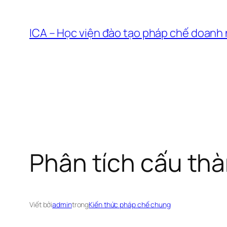
Chuyển
đến
ICA – Học viện đào tạo pháp chế doanh
phần
nội
dung
Phân tích cấu thà
Viết bởi
admin
trong
Kiến thức pháp chế chung