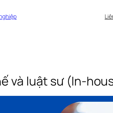
 nghiệp
Liê
ế và luật sư (In-hous