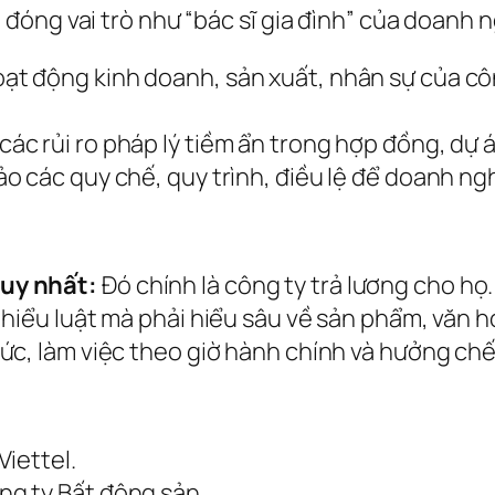
óng vai trò như “bác sĩ gia đình” của doanh 
oạt động kinh doanh, sản xuất, nhân sự của c
ác rủi ro pháp lý tiềm ẩn trong hợp đồng, dự 
o các quy chế, quy trình, điều lệ để doanh ng
uy nhất:
Đó chính là công ty trả lương cho họ.
hiểu luật mà phải hiểu sâu về sản phẩm, văn h
ức, làm việc theo giờ hành chính và hưởng chế 
iettel.
g ty Bất động sản.