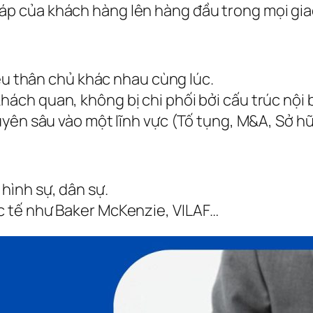
háp của khách hàng lên hàng đầu trong mọi gia
u thân chủ khác nhau cùng lúc.
khách quan, không bị chi phối bởi cấu trúc nội
ên sâu vào một lĩnh vực (Tố tụng, M&A, Sở hữu
 hình sự, dân sự.
ốc tế như Baker McKenzie, VILAF…