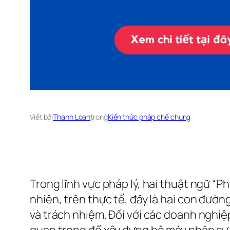
Viết bởi
Thanh Loan
trong
Kiến thức pháp chế chung
Trong lĩnh vực pháp lý, hai thuật ngữ “Ph
nhiên, trên thực tế, đây là hai con đườ
và trách nhiệm. Đối với các doanh nghiệp
quan trọng để xây dựng bộ máy nhân sự p