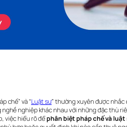
áp chế” và “
Luật sư
” thường xuyên được nhắc đ
ng nghề nghiệp khác nhau với những đặc thù riê
, việc hiểu rõ để
phân biệt pháp chế và luật
hù hợp hoặc quyết định khi nào cần thuê ngoài.