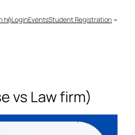
n hệ
Login
Events
Student Registration
e vs Law firm)