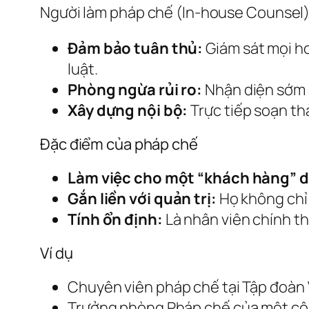
Người làm pháp chế (In-house Counsel) đ
Đảm bảo tuân thủ:
Giám sát mọi h
luật.
Phòng ngừa rủi ro:
Nhận diện sớm c
Xây dựng nội bộ:
Trực tiếp soạn thả
Đặc điểm của pháp chế
Làm việc cho một “khách hàng” d
Gắn liền với quản trị:
Họ không chỉ 
Tính ổn định:
Là nhân viên chính th
Ví dụ
Chuyên viên pháp chế tại Tập đoàn V
Trưởng phòng Pháp chế của một côn