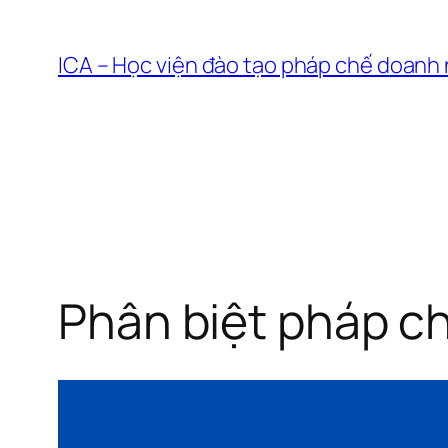
Chuyển
đến
ICA – Học viện đào tạo pháp chế doanh
phần
nội
dung
Phân biệt pháp ch