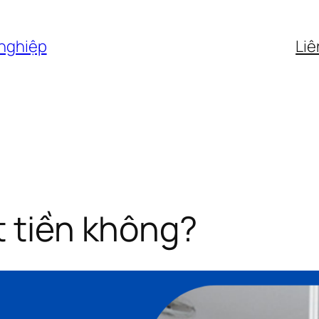
 nghiệp
Liê
t tiền không?