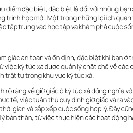
u điểm đặc biệt, đặc biệt là đối với những bạn
ng trình học mới. Một trong những lợi ích quan
ệc tập trung vào học tập và khám phá cuộc sốn
ảm giác an toàn và ổn định, đặc biệt khi bạn ở
 việc ký túc xá được quản lý chặt chẽ về các q
h trật tự trong khu vực ký túc xá.
h rõ ràng về giờ giấc ở ký túc xá đồng nghĩa vớ
 Thực tế, việc tuân thủ quy định giờ giấc và ra
thời gian và sắp xếp cuộc sống hợp lý. Đây cũng
 lý bản thân, từ việc thực hiện các hoạt động 