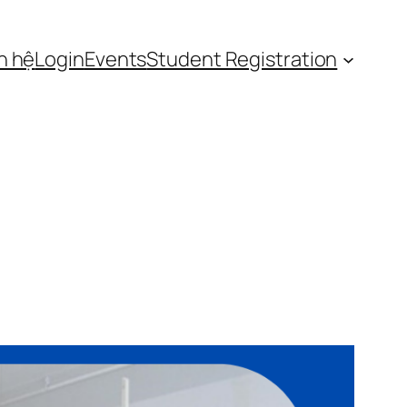
n hệ
Login
Events
Student Registration