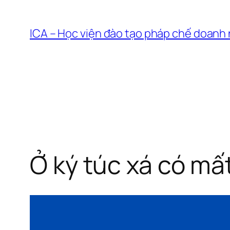
Chuyển
đến
ICA – Học viện đào tạo pháp chế doanh
phần
nội
dung
Ở ký túc xá có mấ