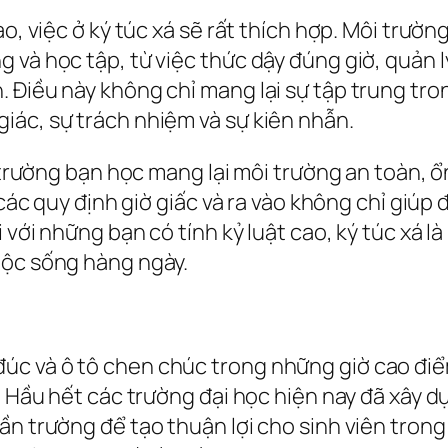
o, việc ở ký túc xá sẽ rất thích hợp. Môi trường
và học tập, từ việc thức dậy đúng giờ, quản l
 Điều này không chỉ mang lại sự tập trung tro
iác, sự trách nhiệm và sự kiên nhẫn.
i trường bạn học mang lại môi trường an toàn, ổ
ủ các quy định giờ giấc và ra vào không chỉ giú
 với những bạn có tính kỷ luật cao, ký túc xá là
uộc sống hàng ngày.
c và ô tô chen chúc trong những giờ cao điểm 
. Hầu hết các trường đại học hiện nay đã xây d
n trường để tạo thuận lợi cho sinh viên trong 