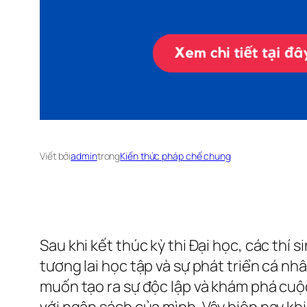
Viết bởi
admin
trong
Kiến thức pháp chế chung
Sau khi kết thúc kỳ thi Đại học, các thí
tương lai học tập và sự phát triển cá n
muốn tạo ra sự độc lập và khám phá cuộc
với ngân sách của mình. Vậy hiện nay khi