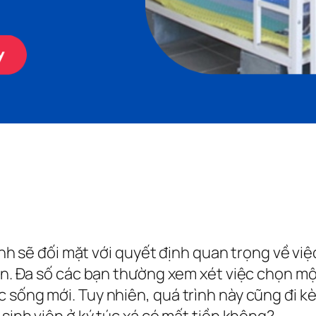
 sinh sẽ đối mặt với quyết định quan trọng về 
hân. Đa số các bạn thường xem xét việc chọn mộ
 sống mới. Tuy nhiên, quá trình này cũng đi kè
 sinh viên ở ký túc xá có mất tiền không?