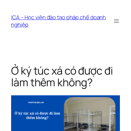
Chuyển
đến
ICA – Học viện đào tạo pháp chế doanh
phần
nghiệp
nội
dung
Ở ký túc xá có được đi
làm thêm không?