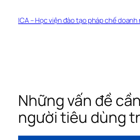
Chuyển
đến
ICA – Học viện đào tạo pháp chế doanh
phần
nội
dung
Những vấn đề cần 
người tiêu dùng t