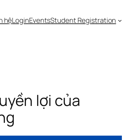
n hệ
Login
Events
Student Registration
uyền lợi của
ụng