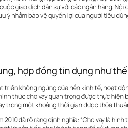
ộc giao dịch dân sự với các ngân hàng. Nội du
ưu ý nhằm bảo vệ quyền lợi của người tiêu dùn
dụng, hợp đồng tín dụng như th
hát triển không ngừng của nền kinh tế, hoạt đ
 hình thức cho vay quan trọng được thực hiện 
ay trong một khoảng thời gian được thỏa thuận
 2010 đã rõ ràng định nghĩa: “Cho vay là hình 