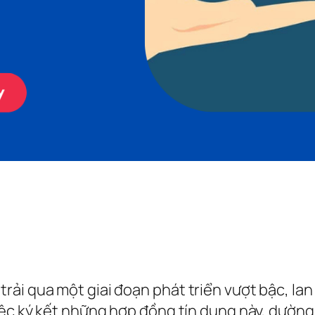
ải qua một giai đoạn phát triển vượt bậc, lan 
iệc ký kết những hợp đồng tín dụng này, dường