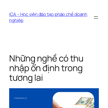
Chuyển
đến
ICA – Học viện đào tạo pháp chế doanh
phần
nghiệp
nội
dung
Những nghề có thu
nhập ổn định trong
tương lai