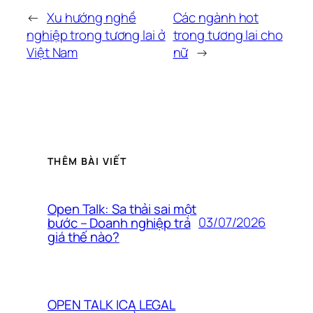
←
Xu hướng nghề
Các ngành hot
nghiệp trong tương lai ở
trong tương lai cho
Việt Nam
nữ
→
THÊM BÀI VIẾT
Open Talk: Sa thải sai một
03/07/2026
bước – Doanh nghiệp trả
giá thế nào?
OPEN TALK ICA LEGAL