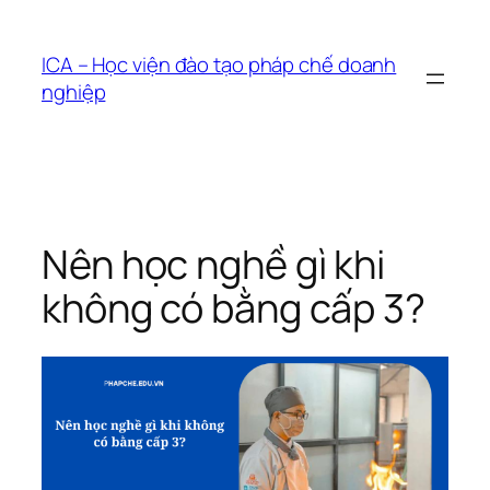
Chuyển
đến
ICA – Học viện đào tạo pháp chế doanh
phần
nghiệp
nội
dung
Nên học nghề gì khi
không có bằng cấp 3?