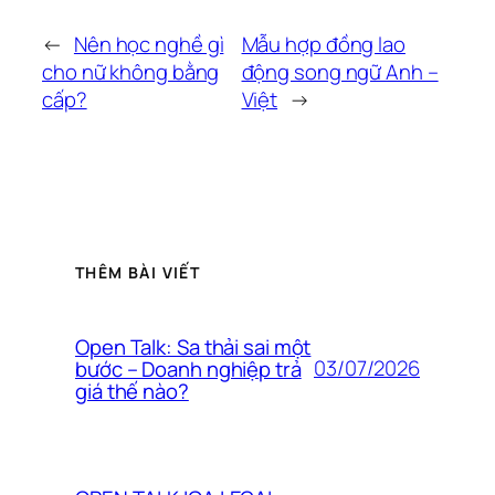
←
Nên học nghề gì
Mẫu hợp đồng lao
cho nữ không bằng
động song ngữ Anh –
cấp?
Việt
→
THÊM BÀI VIẾT
Open Talk: Sa thải sai một
03/07/2026
bước – Doanh nghiệp trả
giá thế nào?