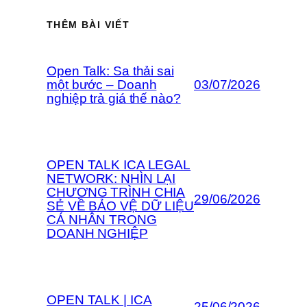
THÊM BÀI VIẾT
Open Talk: Sa thải sai
một bước – Doanh
03/07/2026
nghiệp trả giá thế nào?
OPEN TALK ICA LEGAL
NETWORK: NHÌN LẠI
CHƯƠNG TRÌNH CHIA
29/06/2026
SẺ VỀ BẢO VỆ DỮ LIỆU
CÁ NHÂN TRONG
DOANH NGHIỆP
OPEN TALK | ICA
25/06/2026