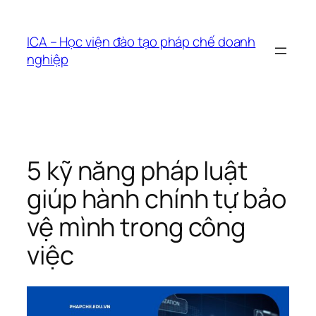
Chuyển
đến
ICA – Học viện đào tạo pháp chế doanh
phần
nghiệp
nội
dung
5 kỹ năng pháp luật
giúp hành chính tự bảo
vệ mình trong công
việc