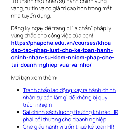
trở thành một nhân sự hành chính vững
vàng, tự tin và có giá trị cao hơn trong mắt
nhà tuyển dụng.
Đăng ký ngay để trang bị “lá chắn” pháp lý
vững chắc cho công việc của bạn!
https://phapche.edu.vn/courses/khoa-
dao-tao-phap-luat-cho-ke-toan-hanh-
chinh-nhan-su-kiem-nhiem-phap-che-
tai-doanh-nghiep-vua-va-nho/
Mời bạn xem thêm:
Tranh chấp lao động xảy ra hành chính
nhân sự cần làm gì để không bị quy
trách nhiệm
Sai chính sách lương thưởng khi nào HR
phải bồi thường cho doanh nghiệp
Che giấu hành vi trốn thuế kế toán HR