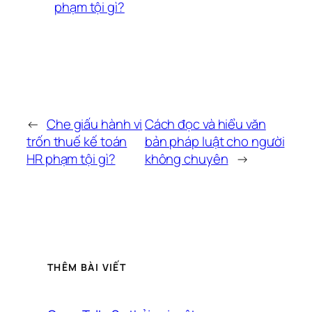
phạm tội gì?
←
Che giấu hành vi
Cách đọc và hiểu văn
trốn thuế kế toán
bản pháp luật cho người
HR phạm tội gì?
không chuyên
→
THÊM BÀI VIẾT