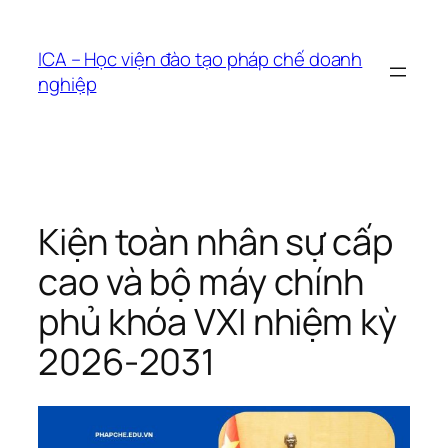
Chuyển
đến
ICA – Học viện đào tạo pháp chế doanh
phần
nghiệp
nội
dung
Kiện toàn nhân sự cấp
cao và bộ máy chính
phủ khóa VXI nhiệm kỳ
2026-2031