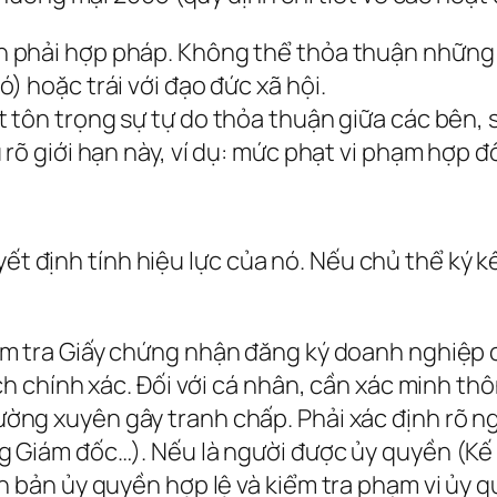
 phải hợp pháp. Không thể thỏa thuận những n
) hoặc trái với đạo đức xã hội.
 tôn trọng sự tự do thỏa thuận giữa các bên, 
 rõ giới hạn này, ví dụ: mức phạt vi phạm hợp 
yết định tính hiệu lực của nó. Nếu chủ thể ký k
ểm tra Giấy chứng nhận đăng ký doanh nghiệp c
ách chính xác. Đối với cá nhân, cần xác minh 
ường xuyên gây tranh chấp. Phải xác định rõ ngư
g Giám đốc…). Nếu là người được ủy quyền (Kế
n bản ủy quyền hợp lệ và kiểm tra phạm vi ủy