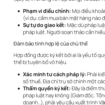
Phạm vi điều chỉnh:
Mọi điều khoản
(ví dụ: cấm mua bán mặt hàng nào đó
Sự tự do giao kết:
Mặc dù pháp luật
pháp luật. Người soạn thảo cần hiểu
Đảm bảo tính hợp lệ của chủ thể
Hợp đồng được ký kết bởi ai là yếu tố qu
thể bị tuyên bố vô hiệu.
Xác minh tư cách pháp lý:
Phải ki
số thuế, Địa chỉ trụ sở chính một c
Thẩm quyền ký kết:
Đây là điểm th
pháp luật hay không (Giám đốc, Tổn
doanh…), phải yêu cầu xuất trình Vă