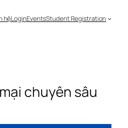
n hệ
Login
Events
Student Registration
 mại chuyên sâu