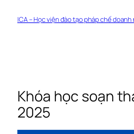
Chuyển
đến
ICA – Học viện đào tạo pháp chế doanh
phần
nội
dung
Khóa học soạn th
2025