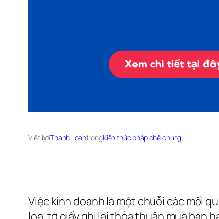
Viết bởi
Thanh Loan
trong
Kiến thức pháp chế chung
Việc kinh doanh là một chuỗi các mối q
loại tờ giấy ghi lại thỏa thuận mua bán h