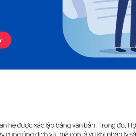
uan hệ được xác lập bằng văn bản. Trong đó, H
ay cung ứng dịch vụ, mà còn là vũ khí pháp lý s