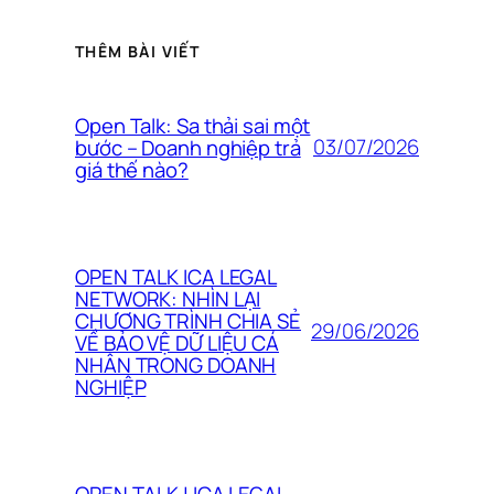
THÊM BÀI VIẾT
Open Talk: Sa thải sai một
03/07/2026
bước – Doanh nghiệp trả
giá thế nào?
OPEN TALK ICA LEGAL
NETWORK: NHÌN LẠI
CHƯƠNG TRÌNH CHIA SẺ
29/06/2026
VỀ BẢO VỆ DỮ LIỆU CÁ
NHÂN TRONG DOANH
NGHIỆP
OPEN TALK | ICA LEGAL