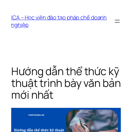
Chuyển
đến
ICA – Học viện đào tạo pháp chế doanh
phần
nghiệp
nội
dung
Hướng dẫn thể thức kỹ
thuật trình bày văn bản
mới nhất