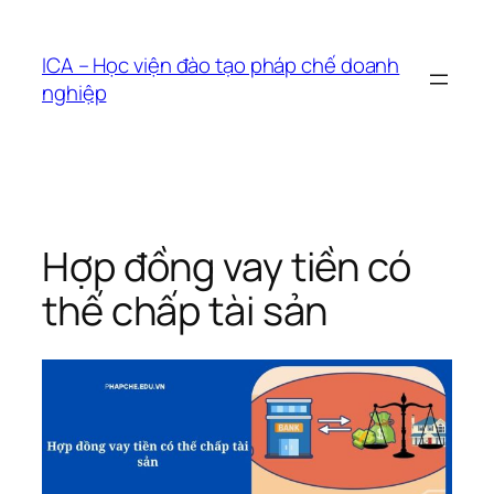
Chuyển
đến
ICA – Học viện đào tạo pháp chế doanh
phần
nghiệp
nội
dung
Hợp đồng vay tiền có
thế chấp tài sản