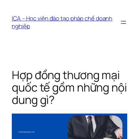
Chuyển
đến
ICA – Học viện đào tạo pháp chế doanh
phần
nghiệp
nội
dung
Hợp đồng thương mại
quốc tế gồm những nội
dung gì?