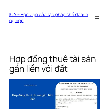
Chuyển
đến
ICA – Học viện đào tạo pháp chế doanh
phần
nghiệp
nội
dung
Hợp đồng thuê tài sản
gắn liền với đất