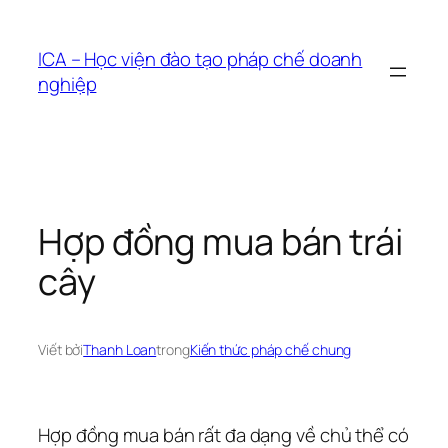
Chuyển
đến
ICA – Học viện đào tạo pháp chế doanh
phần
nghiệp
nội
dung
Hợp đồng mua bán trái
cây
Viết bởi
Thanh Loan
trong
Kiến thức pháp chế chung
Hợp đồng mua bán rất đa dạng về chủ thể có