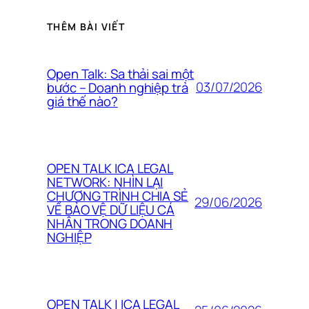
THÊM BÀI VIẾT
Open Talk: Sa thải sai một
03/07/2026
bước – Doanh nghiệp trả
giá thế nào?
OPEN TALK ICA LEGAL
NETWORK: NHÌN LẠI
CHƯƠNG TRÌNH CHIA SẺ
29/06/2026
VỀ BẢO VỆ DỮ LIỆU CÁ
NHÂN TRONG DOANH
NGHIỆP
OPEN TALK | ICA LEGAL