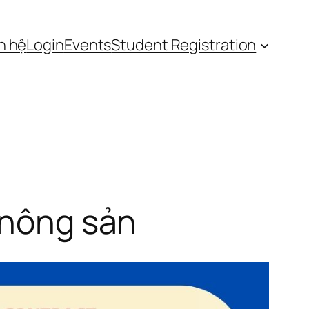
n hệ
Login
Events
Student Registration
̣ nông sản