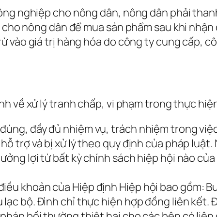
ông nghiệp cho nông dân, nông dân phải than
iền cho nông dân để mua sản phẩm sau khi nhậ
 vào giá trị hàng hóa do công ty cung cấp, cô
h về xử lý tranh chấp, vi phạm trong thực hiện
 đúng, đầy đủ nhiệm vụ, trách nhiệm trong việ
hỗ trợ và bị xử lý theo quy định của pháp luật.
hưởng lợi từ bất kỳ chính sách hiệp hội nào củ
điều khoản của Hiệp định Hiệp hội bao gồm: B
lạc bộ. Đình chỉ thực hiện hợp đồng liên kết. Đ
 pháp bồi thường thiệt hại cho các bên có liê