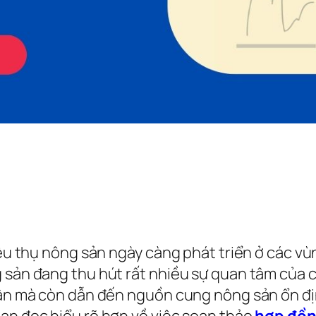
tiêu thụ nông sản ngày càng phát triển ở các v
g sản đang thu hút rất nhiều sự quan tâm của 
dân mà còn dẫn đến nguồn cung nông sản ổn địn
bạn đọc hiểu rõ hơn về việc soạn thảo
hợp đồ