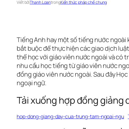
Viết bởi
Thanh Loan
trong
Kiến thức pháp chế chung
Tiếng Anh hay một số tiếng nước ngoài k
bắt buộc để thực hiện các giao dịch luậ
thể học với giáo viên nước ngoài và có 
nhu cầu học tiếng từ giáo viên nước ng
đồng giáo viên nước ngoài. Sau đây Học 
ngoại ngữ.
Tải xuống hợp đồng giảng d
hop-dong-giang-day-cua-trung-tam-ngoai-ngu