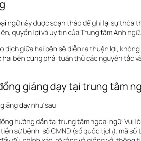
ng
i ngữ này được soạn thảo để ghi lại sự thỏa th
iên, quyền lợi và uy tín của Trung tâm Anh ngữ
dịch giữa hai bên sẽ diễn ra thuận lợi, không 
iệc hai bên cũng phải tuân thủ các nguyên tắc 
ồng giảng dạy tại trung tâm n
giảng dạy như sau:
đồng hướng dẫn tại trung tâm ngoại ngữ: Vui l
 tiền sử bệnh, số CMND (số quốc tịch), mã số 
y đủ, chính xác, rõ ràng và giống với thông tin