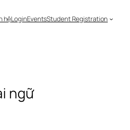
n hệ
Login
Events
Student Registration
ại ngữ