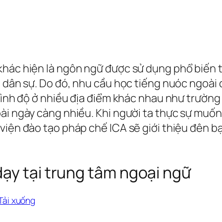
hác hiện là ngôn ngữ được sử dụng phổ biến tr
t dân sự. Do đó, nhu cầu học tiếng nuóc ngoài
trình độ ở nhiều địa điểm khác nhau như trường
oài ngày càng nhiều. Khi người ta thực sự muố
viện đào tạo pháp chế ICA sẽ giới thiệu đên b
ạy tại trung tâm ngoại ngữ
Tải xuống