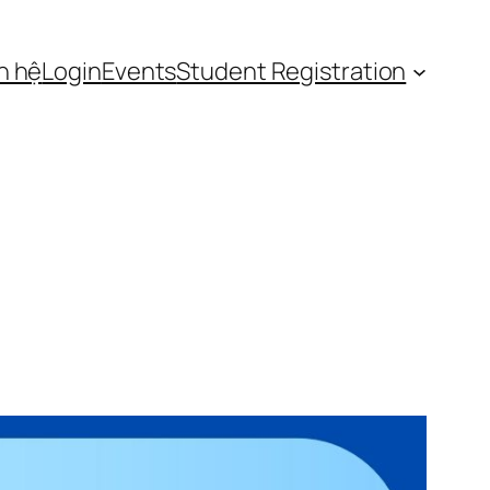
n hệ
Login
Events
Student Registration