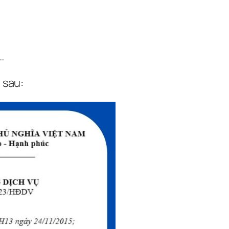
…
 sau: