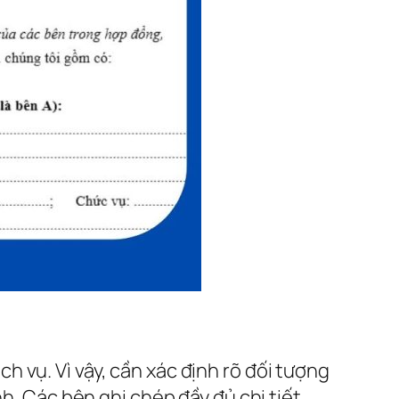
 vụ. Vì vậy, cần xác định rõ đối tượng
h. Các bên ghi chép đầy đủ chi tiết.