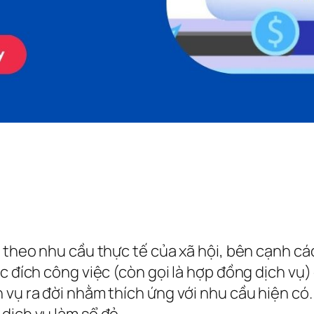
ụ theo nhu cầu thực tế của xã hội, bên cạnh cá
ục đích công việc (còn gọi là hợp đồng dịch vụ
 vụ ra đời nhằm thích ứng với nhu cầu hiện có
dịch vụ làm sổ đỏ.