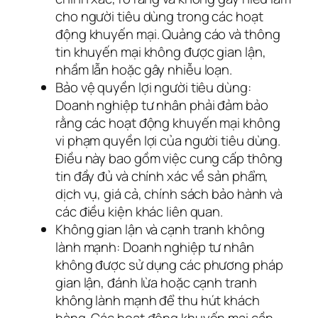
cho người tiêu dùng trong các hoạt
động khuyến mại. Quảng cáo và thông
tin khuyến mại không được gian lận,
nhầm lẫn hoặc gây nhiễu loạn.
Bảo vệ quyền lợi người tiêu dùng:
Doanh nghiệp tư nhân phải đảm bảo
rằng các hoạt động khuyến mại không
vi phạm quyền lợi của người tiêu dùng.
Điều này bao gồm việc cung cấp thông
tin đầy đủ và chính xác về sản phẩm,
dịch vụ, giá cả, chính sách bảo hành và
các điều kiện khác liên quan.
Không gian lận và cạnh tranh không
lành mạnh: Doanh nghiệp tư nhân
không được sử dụng các phương pháp
gian lận, đánh lừa hoặc cạnh tranh
không lành mạnh để thu hút khách