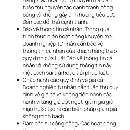
hàng. Các hoạt động khuyến mại cần
tuân thủ nguyên tắc cạnh tranh công
bằng và không gây ảnh hưởng tiêu cực
đến các đối thủ cạnh tranh.
Bảo vệ thông tin cá nhân: Trong quá
trình thực hiện hoạt động khuyến mại,
doanh nghiệp tư nhân cần bảo vệ
thông tin cá nhân của khách hàng theo
quy định của Luật Bảo vệ thông tin cá
nhân và không sử dụng thông tin này
một cách sai trái hoặc trái pháp luật.
Chấp hành các quy định về giá cả:
Doanh nghiệp tư nhân cần tuân thủ quy
định về giá cả và không tiến hành các
hành vi tăng giá đột ngột, giảm giá giả
mạo hoặc tạo ra các biện pháp giảm giá
không minh bạch.
Đảm bảo sự công bằng: Các hoạt động