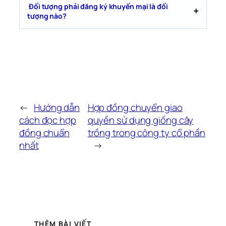
Đối tượng phải đăng ký khuyến mại là đối
tượng nào?
←
Hướng dẫn
Hợp đồng chuyển giao
cách đọc hợp
quyền sử dụng giống cây
đồng chuẩn
trồng trong công ty cổ phần
nhất
→
THÊM BÀI VIẾT