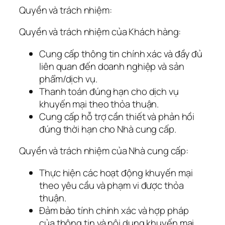
Quyền và trách nhiệm:
Quyền và trách nhiệm của Khách hàng:
Cung cấp thông tin chính xác và đầy đủ
liên quan đến doanh nghiệp và sản
phẩm/dịch vụ.
Thanh toán đúng hạn cho dịch vụ
khuyến mại theo thỏa thuận.
Cung cấp hỗ trợ cần thiết và phản hồi
đúng thời hạn cho Nhà cung cấp.
Quyền và trách nhiệm của Nhà cung cấp:
Thực hiện các hoạt động khuyến mại
theo yêu cầu và phạm vi được thỏa
thuận.
Đảm bảo tính chính xác và hợp pháp
của thông tin và nội dung khuyến mại.