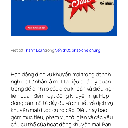
Viết bởi
Thanh Loan
trong
Kiến thức pháp chế chung
Hợp đồng dịch vụ khuyến mại trong doanh
nghiệp tư nhân là một tài liệu pháp lý quan
trọng để định rõ các điều khoản và điều kiện
liên quan đến hoạt động khuyến mại. Hợp
đồng cần mô tả đầy đủ và chi tiết về dịch vụ
khuyến mại được cung cấp. Điều này bao
gồm mục tiêu, phạm vi, thời gian và các yêu
cầu cụ thể của hoạt động khuyến mại. Bạn