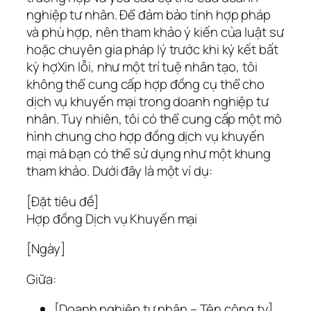
nghiệp tư nhân. Để đảm bảo tính hợp pháp
và phù hợp, nên tham khảo ý kiến của luật sư
hoặc chuyên gia pháp lý trước khi ký kết bất
kỳ hợXin lỗi, như một trí tuệ nhân tạo, tôi
không thể cung cấp hợp đồng cụ thể cho
dịch vụ khuyến mại trong doanh nghiệp tư
nhân. Tuy nhiên, tôi có thể cung cấp một mô
hình chung cho hợp đồng dịch vụ khuyến
mại mà bạn có thể sử dụng như một khung
tham khảo. Dưới đây là một ví dụ:
[Đặt tiêu đề]
Hợp đồng Dịch vụ Khuyến mại
[Ngày]
Giữa:
[Doanh nghiệp tư nhân – Tên công ty]