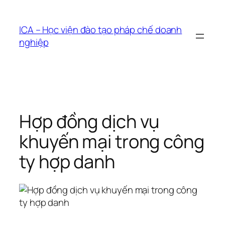
Chuyển
đến
ICA – Học viện đào tạo pháp chế doanh
phần
nghiệp
nội
dung
Hợp đồng dịch vụ
khuyến mại trong công
ty hợp danh