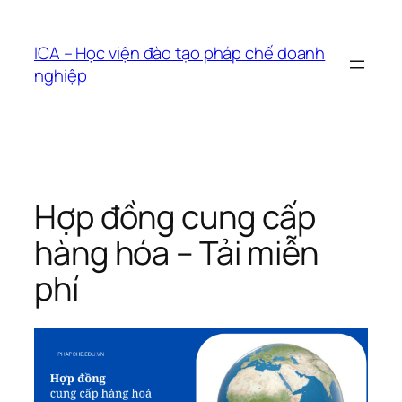
Chuyển
đến
ICA – Học viện đào tạo pháp chế doanh
phần
nghiệp
nội
dung
Hợp đồng cung cấp
hàng hóa – Tải miễn
phí