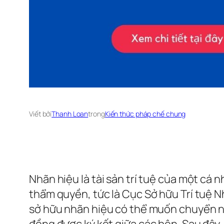
Viết bởi
Thanh Loan
trong
Kiến thức pháp chế chung
Nhãn hiệu là tài sản trí tuệ của một cá
thẩm quyền, tức là Cục Sở hữu Trí tuệ N
sở hữu nhãn hiệu có thể muốn chuyển n
đồng được ký kết giữa các bên. Sau đây, 