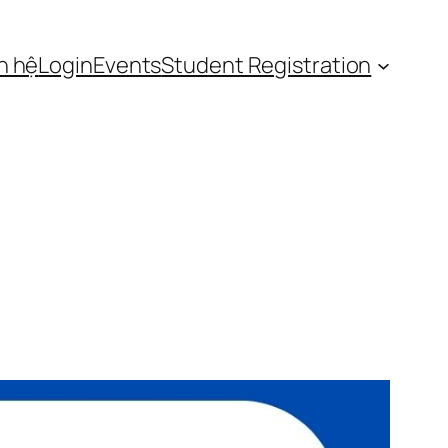
n hệ
Login
Events
Student Registration